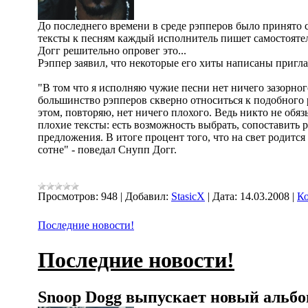
До последнего времени в среде рэпперов было принято с
тексты к песням каждый исполнитель пишет самостояте
Догг решительно опровег это...
Рэппер заявил, что некоторые его хиты написаны приг
"В том что я исполняю чужие песни нет ничего зазорного
большинство рэпперов скверно относиться к подобного р
этом, повторяю, нет ничего плохого. Ведь никто не обя
плохие тексты: есть возможность выбрать, сопоставить 
предложения. В итоге процент того, что на свет родится
сотне" - поведал Снупп Догг.
Просмотров:
948
|
Добавил:
StasicX
|
Дата:
14.03.2008
|
Ко
Последние новости!
Последние новости!
Snoop Dogg выпускает новый альб