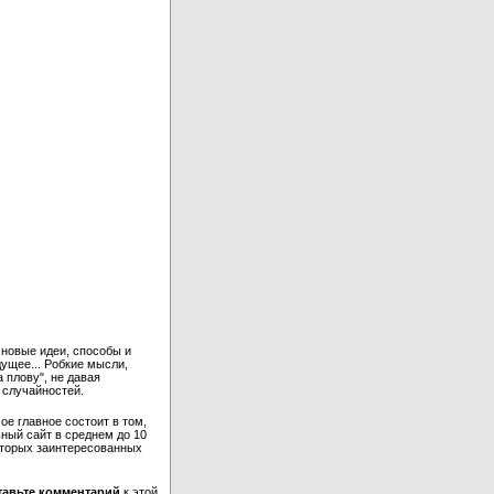
 новые идеи, способы и
дущее... Робкие мысли,
 плову", не давая
 случайностей.
ое главное состоит в том,
ьный сайт в среднем до 10
которых заинтересованных
тавьте комментарий
к этой