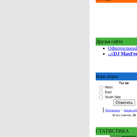
Друзья сайта
Официальный
..::DJ MaxFeel
Наш опрос
Ты за:
West
East
South Side
[
·
Результаты
Архив оп
Всего ответов:
25
СТАТИСТИКА