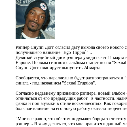
Рэппер Снупп Догг огласил дату выхода своего нового 
получившего название "Ego Trippin`"...
Девятый студийный диск рэппера увидит свет 11 марта 
Европе. Первым синглом с альбома станет песня "Sexual 
Снупп Догг планирует выпустить 24 марта.
Сообщается, что параллельно будет распространяться и "
сингла - под названием "Sexual Eruption".
Согласно недавнему признанию рэппера, новый альбом 
отличаться от его предыдущих работ - в частности, нал
фанка и поп-музыки в стиле восьмидесятых. Как говори
большое влияние на его новую работу оказало творчеств
"Мне все равно, что об этом подумают борцы за чистоту 
рэппер. - Я хочу делать то, что мне нравится в данный м