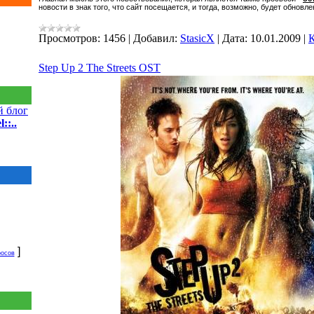
новости в знак того, что сайт посещается, и тогда, возможно, будет обновлен
Просмотров:
1456
|
Добавил:
StasicX
|
Дата:
10.01.2009
|
К
Step Up 2 The Streets OST
 блог
::..
]
росов