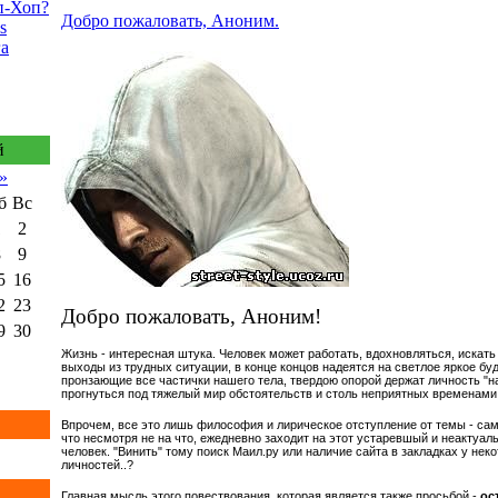
п-Хоп?
Добро пожаловать, Аноним.
s
га
й
»
б
Вс
1
2
8
9
5
16
2
23
Добро пожаловать, Аноним!
9
30
Жизнь - интересная штука. Человек может работать, вдохновляться, искать
выходы из трудных ситуации, в конце концов надеятся на светлое яркое бу
пронзающие все частички нашего тела, твердою опорой держат личность "на
прогнуться под тяжелый мир обстоятельств и столь неприятных временами
Впрочем, все это лишь философия и лирическое отступление от темы - сам
что несмотря не на что, ежедневно заходит на этот устаревшый и неактуал
человек. "Винить" тому поиск Маил.ру или наличие сайта в закладках у не
личностей..?
Главная мысль этого повествования, которая является также просьбой -
ос