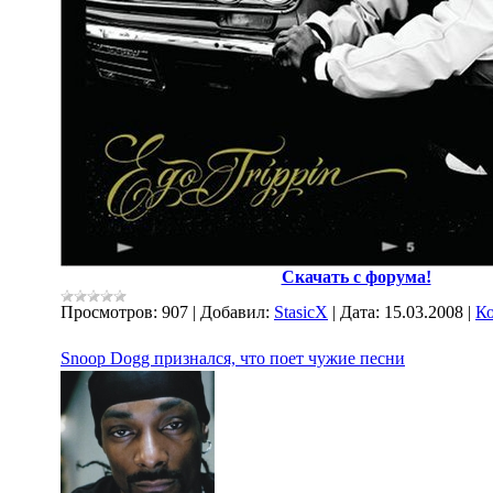
Скачать с форума!
Просмотров:
907
|
Добавил:
StasicX
|
Дата:
15.03.2008
|
Ко
Snoop Dogg признался, что поет чужие песни