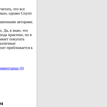
читать, что все
льно, однако Снупп
лашенными авторами.
. Да, я знаю, что
ода практике, но в
зывает покупать
различные
 хит приближается к
мментарии (0)
ом