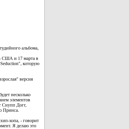
студийного альбома,
в США и 17 марта в
Seduction", которую
взрослая" версия
будет несколько
ичием элементов
т Снупп Догг,
о Принса.
хип-хопа, - говорит
омент. Я делаю это